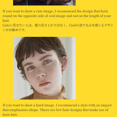
If you want to show a cute image, I recommend the design that feels
round on the opposite side of cool image and not on the length of your
hair.
Cuteに見せたい人は、髪の長さとかではなく、Coolの逆で丸みを感じるデザイ
ンがお勧めです。
If you want to show a hard image, I recommend a style with an impact
that emphasizes shape. There are few hair designs that make use of
bare hair.