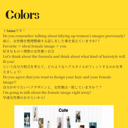
Beauty equation/好きなもの×理想
×自分
Hello!I’m Colorlist
Anna
from Singapore!Hello!シンガポールのカラーリス
ト
Anna
です！
Do you remember talking about tidying up women’s images previously?
前に、女性像を整理整頓する話しをした事を覚えていますか?？
Favorite × ideal female image × you
好きなもの×理想の女性像×自分
Let’s think about the formula and think about what kind of hairstyle will
fit you!
という自分方程式を考えて、どのようなヘアスタイルがフィットするのかを考
えましょう!
Do you agree that you want to design your hair and your female
image??
自分がやりたいヘアデザインと、女性像は一致していますか？？
I’m going to talk about the female image right away!
早速女性像のおさらいから!