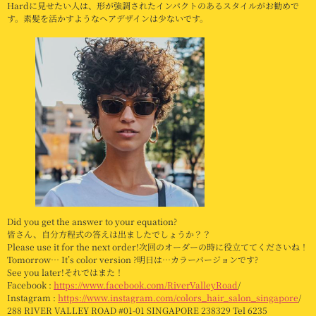
Hardに見せたい人は、形が強調されたインパクトのあるスタイルがお勧めで
す。素髪を活かすようなヘアデザインは少ないです。
Did you get the answer to your equation?
皆さん、自分方程式の答えは出ましたでしょうか？？
Please use it for the next order!次回のオーダーの時に役立ててくださいね！
Tomorrow… It’s color version ?明日は…カラーバージョンです?
See you later!それではまた！
Facebook :
https://www.facebook.com/RiverValleyRoad
/
Instagram :
https://www.instagram.com/colors_hair_salon_singapore
/
288 RIVER VALLEY ROAD #01-01 SINGAPORE 238329 Tel 6235