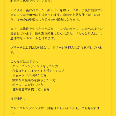
明感と立体感を作っています。
ハイライト後にはアッシュ系トナーを重ね、ブリーチ後に出やすい
オレンジ味や黄色味を抑えています。自然で上品な仕上がりにな
り、従来の白髪染めより柔らかい印象になります。
カットは襟足をすっきりと絞り、トップにボリュームが出るように
設計しています。頭の形を綺麗に見せながら、ぺたんと見えにくい
立体的なシルエットを作ります。
ブリーチにはPLEXを配合し、ダメージを抑えながら施術していま
す。
こんな方におすすめ：
• グレイブレンディングをしたい方
• 白髪ぼかしハイライトを探している方
• ショートボブが好きな方
• 頻繁な白髪染めを減らしたい方
• ボリュームが欲しい方
• 日系美容室を探している方
技術補足：
グレイブレンディングは「白髪ぼかしハイライト」とも呼ばれま
す。