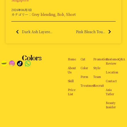
2026年06月3日
カテゴリー：
Grey blending
,
Bob
,
Short
Dark Ash Layere...
Pink Bleach Tou...
Home
Cut
Promotion
Customer
Q&A
Review
About
Color
Style
Us
Location
Perm
Team
Skill
Contact
Treatment
Recruit
Price
Asia
List
Tatler
Beauty
Insider