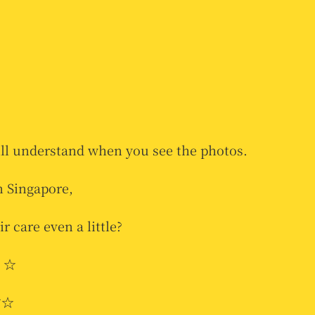
ll understand when you see the photos.
in Singapore,
r care even a little?
e ☆
す☆