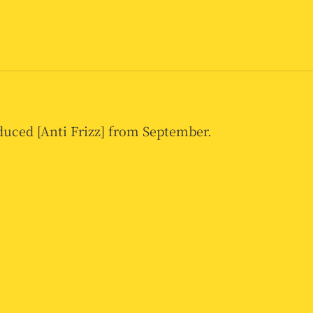
t New Hair Care/New
oduced [Anti Frizz] from September.